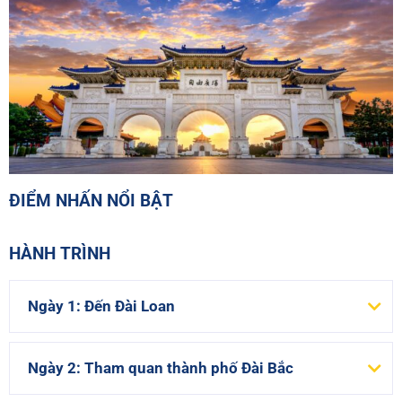
ĐIỂM NHẤN NỔI BẬT
HÀNH TRÌNH
Ngày 1: Đến Đài Loan
Ngày 2: Tham quan thành phố Đài Bắc