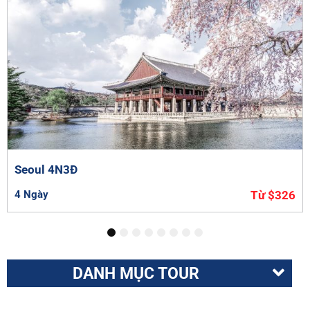
Seoul 4N3Đ
4 Ngày
Từ $326
1
2
3
4
5
6
7
8
DANH MỤC TOUR