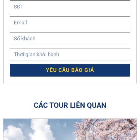
YÊU CẦU BÁO GIÁ
CÁC TOUR LIÊN QUAN