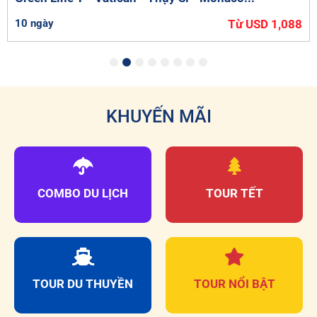
10 ngày
Từ USD 1,088
1
2
3
4
5
6
7
8
KHUYẾN MÃI
COMBO DU LỊCH
TOUR TẾT
TOUR DU THUYỀN
TOUR NỔI BẬT