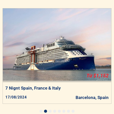
Từ $1,152
7 Nignt Spain, France & Italy
17/08/2024
Barcelona, Spain
1
2
3
4
5
6
7
8