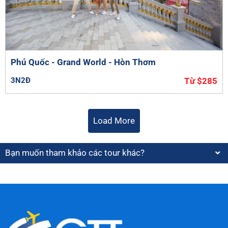
Phú Quốc - Grand World - Hòn Thơm
3N2Đ
Từ $285
Load More
Bạn muốn tham khảo các tour khác?