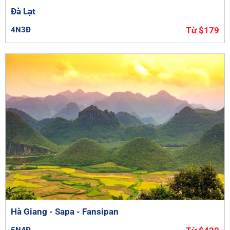
Đà Lạt
4N3Đ
Từ $179
Hà Giang - Sapa - Fansipan
5N4Đ