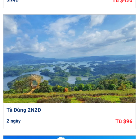
Từ $420
Tà Đùng 2N2Đ
2 ngày
Từ $96