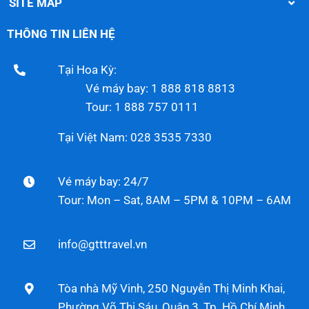
SITE MAP
THÔNG TIN LIÊN HỆ
Tại Hoa Kỳ:
Vé máy bay: 1 888 818 8813
Tour: 1 888 757 0111
Tại Việt Nam: 028 3535 7330
Vé máy bay: 24/7
Tour: Mon – Sat, 8AM – 5PM & 10PM – 6AM
info@gtttravel.vn
Tòa nhà Mỹ Vinh, 250 Nguyễn Thị Minh Khai,
Phường Võ Thị Sáu, Quận 3, Tp. Hồ Chí Minh