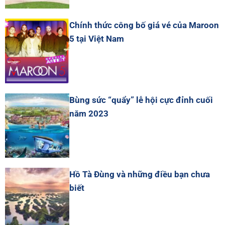
Chính thức công bố giá vé của Maroon
5 tại Việt Nam
Bùng sức “quẩy” lễ hội cực đỉnh cuối
năm 2023
Hồ Tà Đùng và những điều bạn chưa
biết