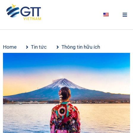
Home
Tin tức
Thông tin hữu ích