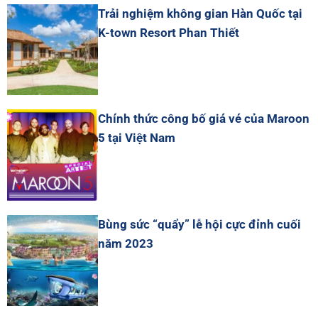
Trải nghiệm không gian Hàn Quốc tại
K-town Resort Phan Thiết
Chính thức công bố giá vé của Maroon
5 tại Việt Nam
Bùng sức “quẩy” lễ hội cực đỉnh cuối
năm 2023