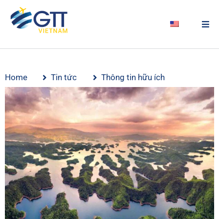
Home
Tin tức
Thông tin hữu ích