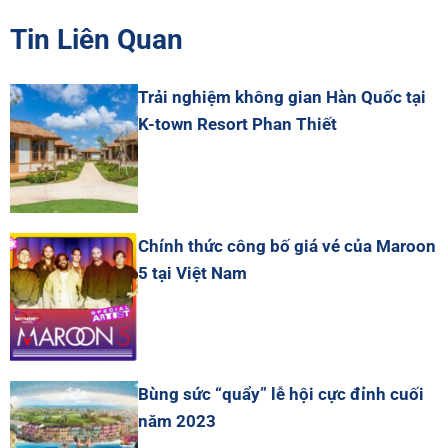
Tin Liên Quan
Trải nghiệm không gian Hàn Quốc tại
K-town Resort Phan Thiết
Chính thức công bố giá vé của Maroon
5 tại Việt Nam
Bùng sức “quẩy” lễ hội cực đỉnh cuối
năm 2023