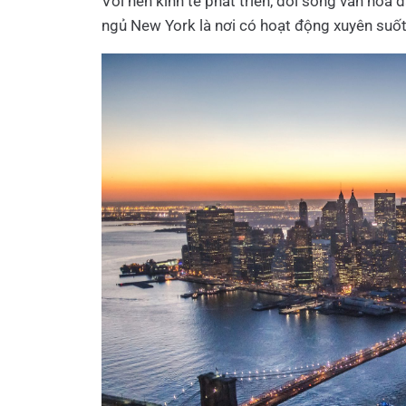
Với nền kinh tế phát triển, đời sống văn hóa đ
ngủ New York là nơi có hoạt động xuyên suố