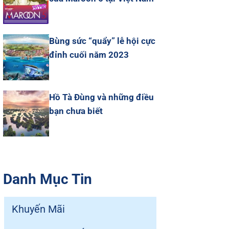
Bùng sức “quẩy” lễ hội cực
đỉnh cuối năm 2023
Hồ Tà Đùng và những điều
bạn chưa biết
Danh Mục Tin
Khuyến Mãi