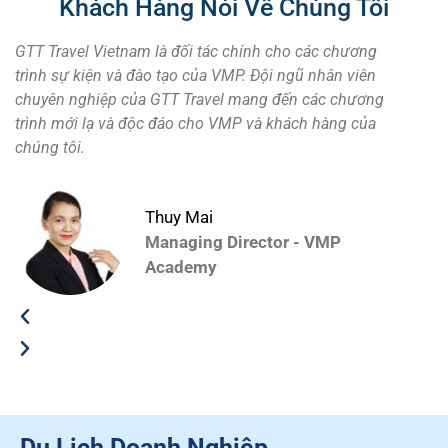
Khách Hàng Nói Về Chúng Tôi
GTT Travel Vietnam là đối tác chính cho các chương
Tôi rất
trình sự kiện và đào tạo của VMP. Đội ngũ nhân viên
chóng c
chuyên nghiệp của GTT Travel mang đến các chương
Vietnam
trình mới lạ và độc đáo cho VMP và khách hàng của
hàng.
chúng tôi.
Thuy Mai
Managing Director - VMP
Academy
Du Lịch Doanh Nghiệp