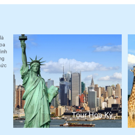
là
Hoa
rình
ợng
mức
Tour Hoa Kỳ