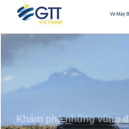
Vé Máy 
Khám phá những vùng đấ