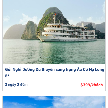
Gói Nghỉ Dưỡng Du thuyền sang trọng Âu Cơ Hạ Long
5*
3 ngày 2 đêm
$399/khách